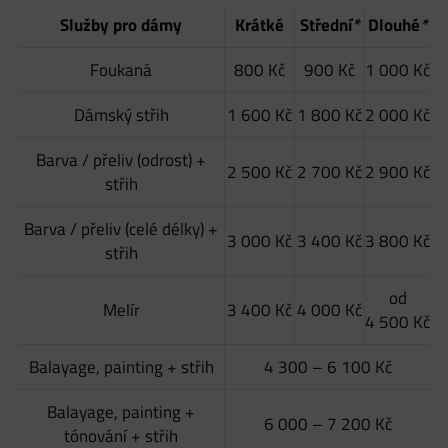
Služby pro dámy
Krátké
Střední
*
Dlouhé
*
Foukaná
800 Kč
900 Kč
1 000 Kč
Dámský střih
1 600 Kč
1 800 Kč
2 000 Kč
Barva / přeliv (odrost) +
2 500 Kč
2 700 Kč
2 900 Kč
střih
Barva / přeliv (celé délky) +
3 000 Kč
3 400 Kč
3 800 Kč
střih
od
Melír
3 400 Kč
4 000 Kč
4 500 Kč
Balayage, painting + střih
4 300 – 6 100 Kč
Balayage, painting +
6 000 – 7 200 Kč
tónování + střih