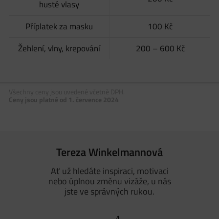
husté vlasy
Příplatek za masku
100 Kč
Žehlení, vlny, krepování
200 – 600 Kč
Všechny ceny jsou uvedené včetně DPH.
Ceny jsou platné od 1. července 2024
Tereza Winkelmannová
Ať už hledáte inspiraci, motivaci
nebo úplnou změnu vizáže, u nás
jste ve správných rukou.