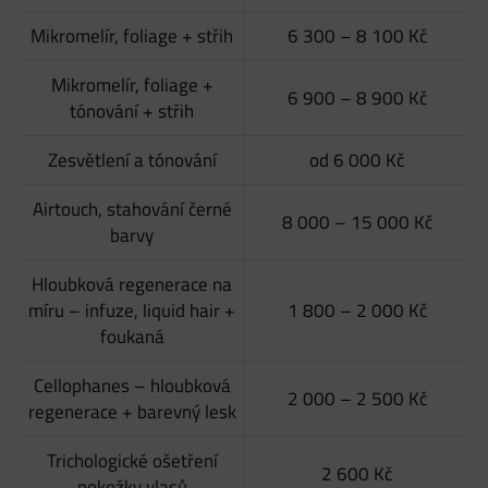
Mikromelír, foliage + střih
6 300 – 8 100 Kč
Mikromelír, foliage +
6 900 – 8 900 Kč
tónování + střih
Zesvětlení a tónování
od 6 000 Kč
Airtouch, stahování černé
8 000 – 15 000 Kč
barvy
Hloubková regenerace na
míru – infuze, liquid hair +
1 800 – 2 000 Kč
foukaná
Cellophanes – hloubková
2 000 – 2 500 Kč
regenerace + barevný lesk
Trichologické ošetření
2 600 Kč
pokožky vlasů