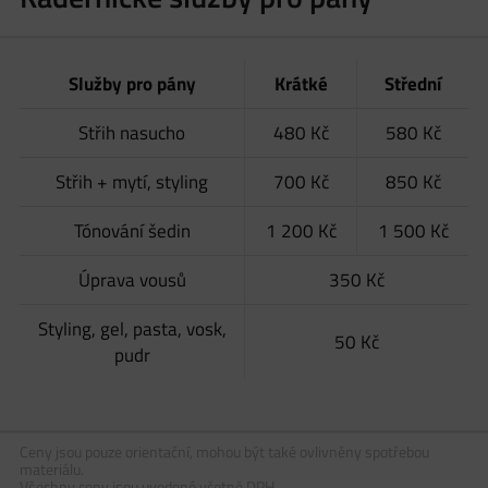
Služby pro pány
Krátké
Střední
Střih nasucho
480 Kč
580 Kč
Střih + mytí, styling
700 Kč
850 Kč
Tónování šedin
1 200 Kč
1 500 Kč
Úprava vousů
350 Kč
Styling, gel, pasta, vosk,
50 Kč
pudr
Ceny jsou pouze orientační, mohou být také ovlivněny spotřebou
materiálu.
Všechny ceny jsou uvedené včetně DPH.