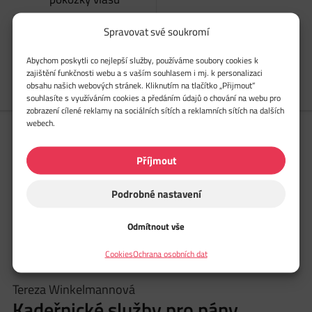
Ofina
300 Kč
Spravovat své soukromí
Společenský účes
2 500 – 3 500 Kč
Abychom poskytli co nejlepší služby, používáme soubory cookies k
zajištění funkčnosti webu a s vaším souhlasem i mj. k personalizaci
obsahu našich webových stránek. Kliknutím na tlačítko „Přijmout“
souhlasíte s využíváním cookies a předáním údajů o chování na webu pro
zobrazení cílené reklamy na sociálních sítích a reklamních sítích na dalších
webech.
* Středně dlouhé vlasy jsou nad ramena, dlouhé vlasy pod ramena.
Ceny jsou pouze orientační, mohou být také ovlivněny spotřebou
materiálu.
Všechny ceny jsou uvedené včetně DPH.
Příjmout
Ceny jsou platné od 1. července 2024
Podrobné nastavení
Odmítnout vše
Cookies
Ochrana osobních dat
Tereza Winkelmannová
Kadeřnické služby pro pány